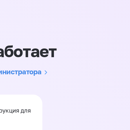
аботает
министратора
рукция для