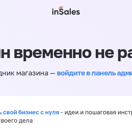
н временно не р
войдите в панель ад
дник магазина —
 свой бизнес с нуля
- идеи и пошаговая инст
своего дела