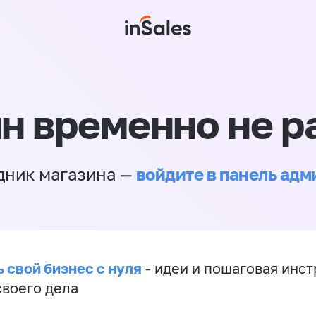
н временно не р
войдите в панель ад
дник магазина —
 свой бизнес с нуля
- идеи и пошаговая инст
своего дела