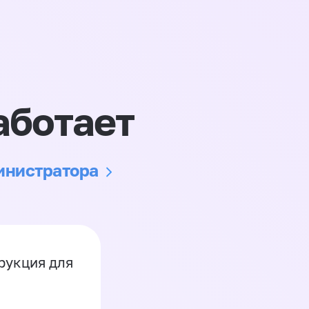
аботает
министратора
рукция для