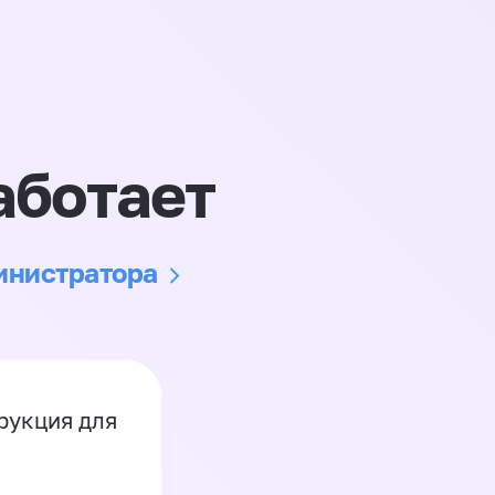
аботает
министратора
рукция для