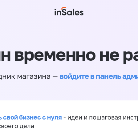
н временно не р
войдите в панель ад
дник магазина —
 свой бизнес с нуля
- идеи и пошаговая инст
своего дела