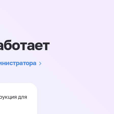
аботает
министратора
рукция для