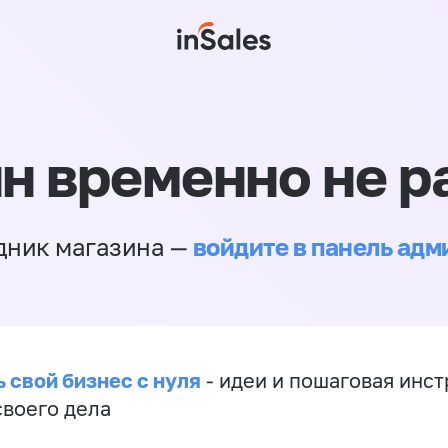
н временно не р
войдите в панель ад
дник магазина —
 свой бизнес с нуля
- идеи и пошаговая инст
своего дела