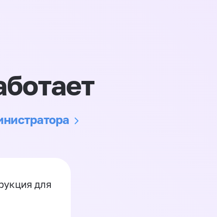
аботает
министратора
рукция для