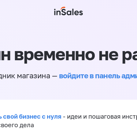
н временно не р
войдите в панель ад
дник магазина —
 свой бизнес с нуля
- идеи и пошаговая инст
своего дела