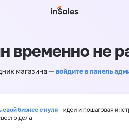
н временно не р
войдите в панель ад
дник магазина —
 свой бизнес с нуля
- идеи и пошаговая инст
своего дела