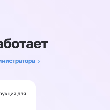
аботает
министратора
рукция для