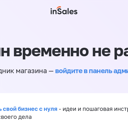
н временно не р
войдите в панель ад
дник магазина —
 свой бизнес с нуля
- идеи и пошаговая инст
своего дела