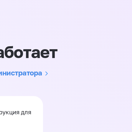
аботает
министратора
рукция для