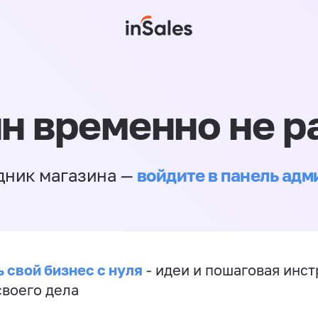
н временно не р
войдите в панель ад
дник магазина —
 свой бизнес с нуля
- идеи и пошаговая инст
своего дела