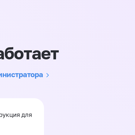
аботает
министратора
рукция для