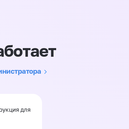
аботает
министратора
рукция для