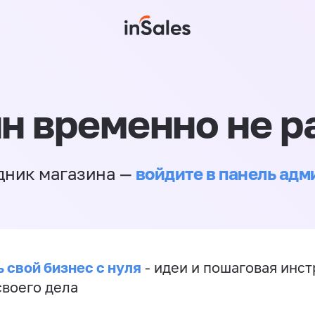
н временно не р
войдите в панель ад
дник магазина —
 свой бизнес с нуля
- идеи и пошаговая инст
своего дела