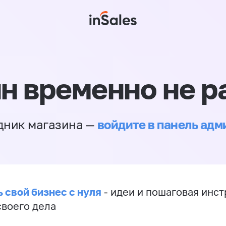
н временно не р
войдите в панель ад
дник магазина —
 свой бизнес с нуля
- идеи и пошаговая инст
своего дела