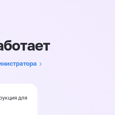
аботает
министратора
рукция для