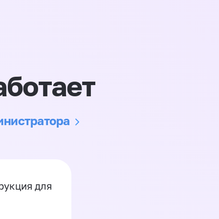
аботает
министратора
рукция для