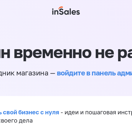
н временно не р
войдите в панель ад
дник магазина —
 свой бизнес с нуля
- идеи и пошаговая инст
своего дела