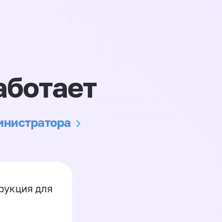
аботает
министратора
рукция для