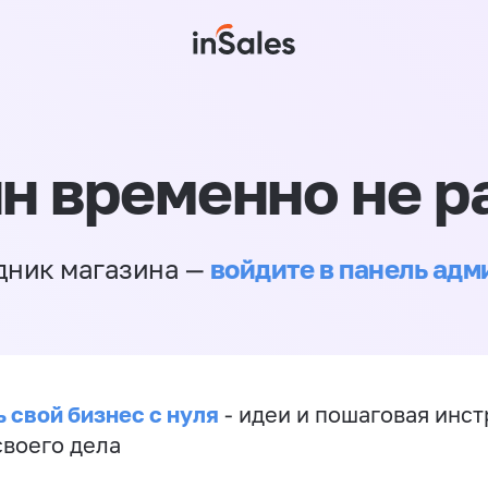
н временно не р
войдите в панель ад
дник магазина —
 свой бизнес с нуля
- идеи и пошаговая инст
своего дела