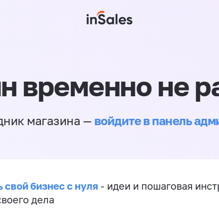
н временно не р
войдите в панель ад
дник магазина —
 свой бизнес с нуля
- идеи и пошаговая инст
своего дела