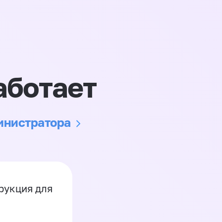
аботает
министратора
рукция для