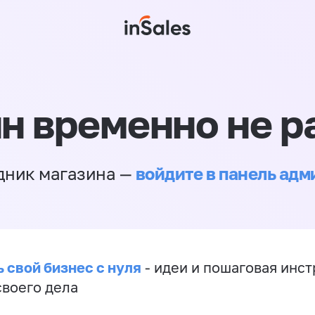
н временно не р
войдите в панель ад
дник магазина —
 свой бизнес с нуля
- идеи и пошаговая инст
своего дела