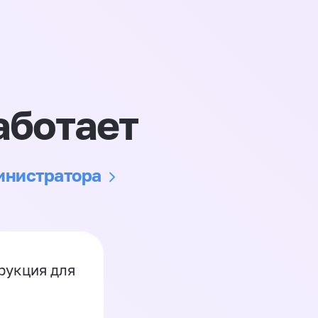
аботает
министратора
рукция для