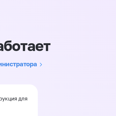
аботает
министратора
рукция для