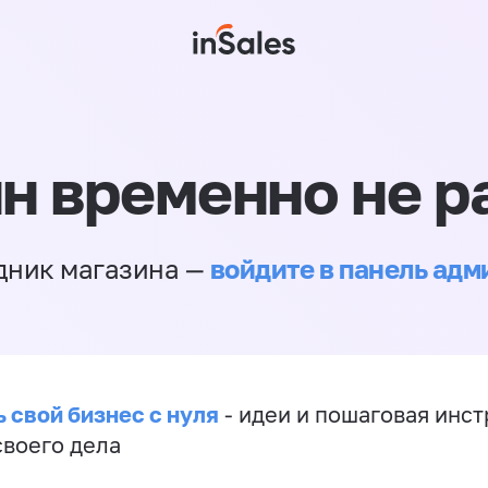
н временно не р
войдите в панель ад
дник магазина —
 свой бизнес с нуля
- идеи и пошаговая инст
своего дела