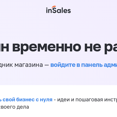
н временно не р
войдите в панель ад
дник магазина —
 свой бизнес с нуля
- идеи и пошаговая инст
своего дела