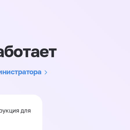
аботает
министратора
рукция для