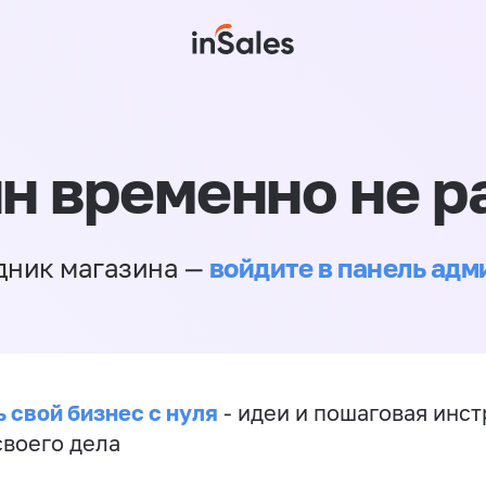
н временно не р
войдите в панель ад
дник магазина —
 свой бизнес с нуля
- идеи и пошаговая инст
своего дела