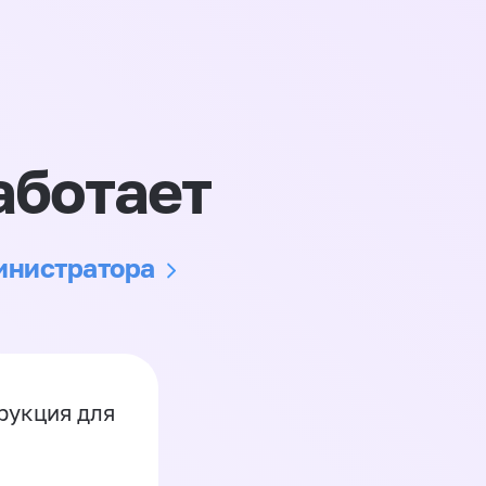
аботает
министратора
рукция для