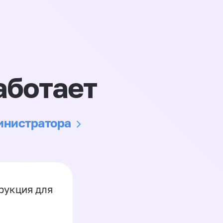
аботает
министратора
рукция для