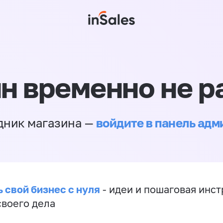
н временно не р
войдите в панель ад
дник магазина —
 свой бизнес с нуля
- идеи и пошаговая инст
своего дела