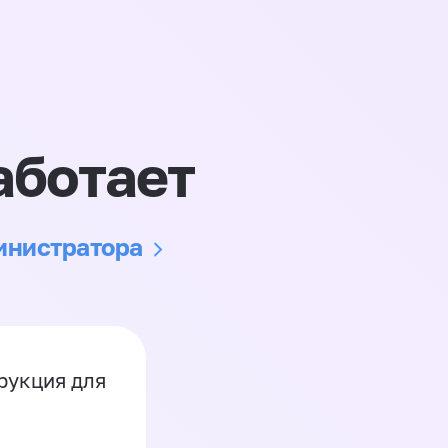
аботает
министратора
рукция для