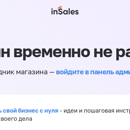
н временно не р
войдите в панель ад
дник магазина —
 свой бизнес с нуля
- идеи и пошаговая инст
своего дела