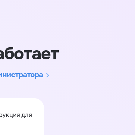
аботает
министратора
рукция для