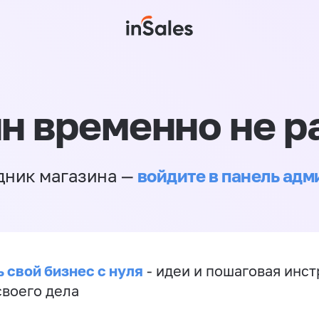
н временно не р
войдите в панель ад
дник магазина —
 свой бизнес с нуля
- идеи и пошаговая инст
своего дела