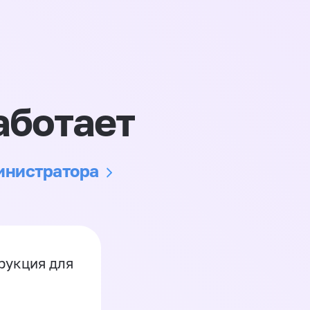
аботает
министратора
рукция для