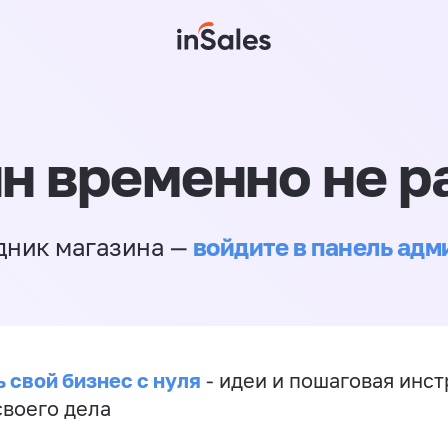
н временно не р
войдите в панель ад
дник магазина —
 свой бизнес с нуля
- идеи и пошаговая инст
своего дела