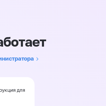
аботает
министратора
рукция для