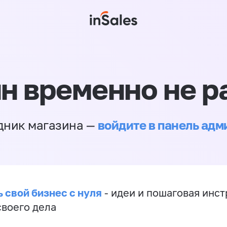
н временно не р
войдите в панель ад
дник магазина —
 свой бизнес с нуля
- идеи и пошаговая инст
своего дела