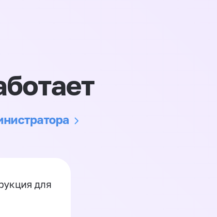
аботает
министратора
рукция для